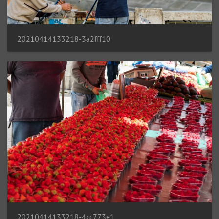
20210414133218-3a2fff10
20210414133218-4cc773e1