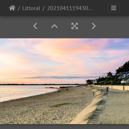
Littoral
20210411194306-1412b507