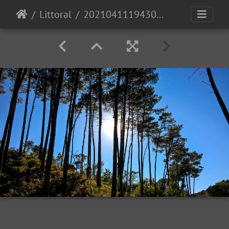
Littoral
20210411194309-d948746c