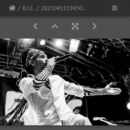
R.I.C.
20210411194503-8faaa03d