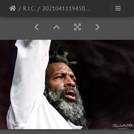
R.I.C.
20210411194501-47dc7a5c