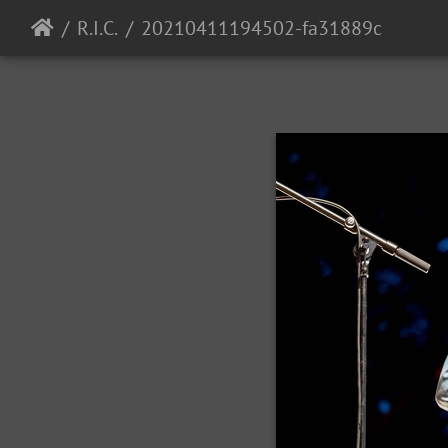
R.I.C.
20210411194502-fa31889c